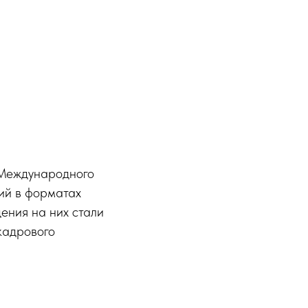
 Международного
сий в форматах
ения на них стали
кадрового