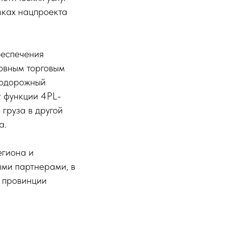
мках нацпроекта
беспечения
овным торговым
нодорожный
т функции 4PL-
 груза в другой
а.
егиона и
ыми партнерами, в
) провинции