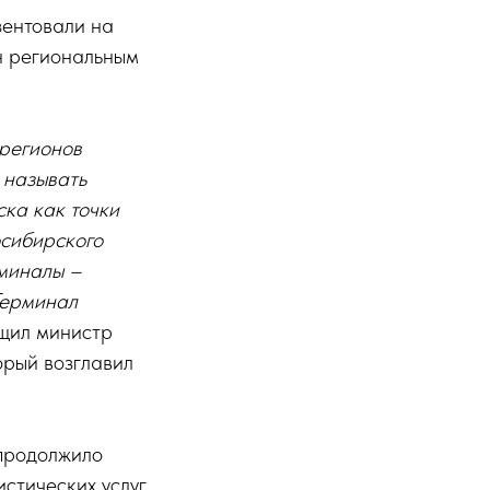
зентовали на
н региональным
 регионов
 называть
ска как точки
осибирского
рминалы –
Терминал
щил министр
орый возглавил
 продолжило
стических услуг