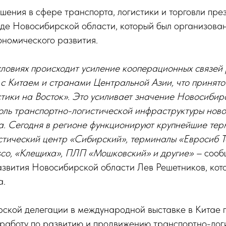
ения в сфере транспорта, логистики и торговли пре
нде Новосибирской области, который был организова
ономического развития.
ловиях происходит усиление кооперационных связей
с Китаем и странами Центральной Азии, что принято
тики на Восток». Это усиливает значение Новосибир
роль транспортно-логистической инфраструктуры нов
а. Сегодня в регионе функционируют крупнейшие те
стический центр «Сибирский», терминалы «Евросиб 
sco, «Клещиха», ПЛП «Мошковский» и другие» –
сооб
азвития Новосибирской области Лев Решетников, кот
а.
рской делегации в международной выставке в Китае
работу по развитию и продвижению транспортно-логи