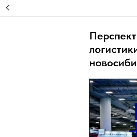
Перспект
логистик
новосиби