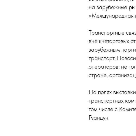
на зарубежные рын
«Международная к
Транспортные свя
внешнеторговых о
зарубежным партн
транспорт. Новос
операторов: не то
стране, организац
На полях выставк
транспортных ком
том числе с Комит
Гуандун.