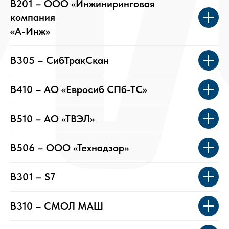
B201 – ООО «Инжиниринговая
компания
«А-Инж»
B305 – СибТракСкан
B410 – АО «Евросиб СПб-ТС»
B510 – АО «ТВЭЛ»
B506 – ООО «Технадзор»
B301 – S7
B310 – СМОЛ МАШ