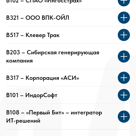
B102 – СПАО «Ингосстрах»
B321 – ООО ВПК-ОЙЛ
B517 – Клевер Трак
B203 – Сибирская генерирующая
компания
B317 – Корпорация «АСИ»
B101 – ИндорСофт
B108 – «Первый Бит» – интегратор
ИТ-решений